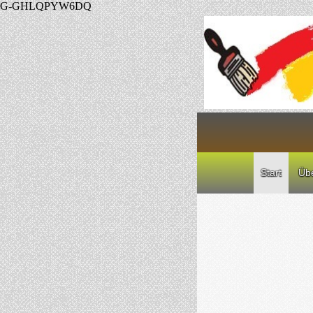
G-GHLQPYW6DQ
Start
Üb