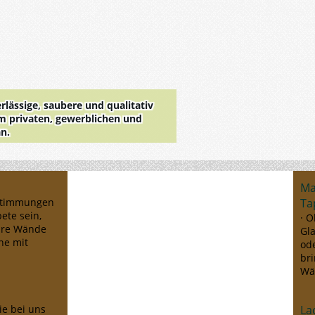
rlässige, saubere und qualitativ
im privaten, gewerblichen und
an.
Ma
bstimmungen
Ta
pete sein,
· O
Ihre Wände
Gla
ne mit
od
br
Wä
La
e bei uns