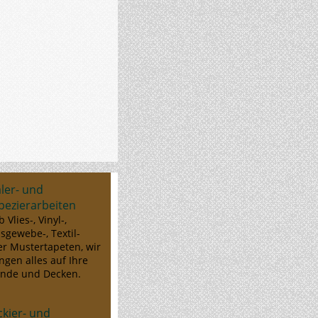
ler- und
pezierarbeiten
b Vlies-, Vinyl-,
sgewebe-, Textil-
er Mustertapeten, wir
ingen
alles auf Ihre
nde und Decken.
ckier- und