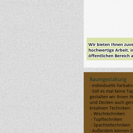
Wir bieten Ihnen zuve
hochwertige Arbeit, 
öffentlichen Bereich 
Raumgestaltung
· individuelle Farba
· Soll es mal keine Ta
gestalten wir Ihnen 
und
Decken auch ger
kreativen Techniken:
- Wischtechniken
- Tupftechniken
- Spachteltechniken
· Außerdem können Si